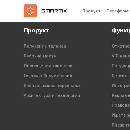
Продукт
Платформ
Продукт
Функц
Получение талонов
Отчетно
Рабочие места
VIP-кли
Оповещения клиентов
Предвар
Оценка обслуживания
Сервис 
Кнопка вызова персонала
Интегра
Архитектура и технологии
Рекламн
Правова
Ищете з
Презент