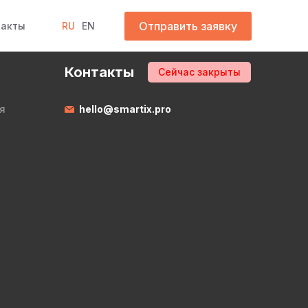
Отправить заявку
такты
RU
EN
Контакты
Сейчас закрыты
я
hello@smartix.pro