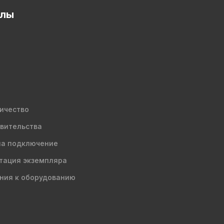
елы
ичество
вительства
на подключение
тация экземпляра
ния к оборудованию