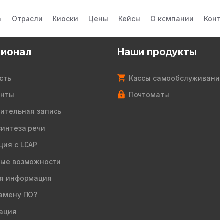
а
Отрасли
Киоски
Цены
Кейсы
О компании
Кон
ионал
Наши продукты
сть
Кассы самообслуживани
енты
Почтоматы
ительная запись
синтеза речи
ция с LDAP
ые возможности
я информация
амену ПО?
ация