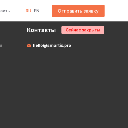
Отправить заявку
такты
RU
EN
Контакты
Сейчас закрыты
я
hello@smartix.pro