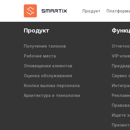
Продукт
Платформ
Продукт
Функц
Получение талонов
Отчетно
Рабочие места
VIP-кли
Оповещения клиентов
Предвар
Оценка обслуживания
Сервис 
Кнопка вызова персонала
Интегра
Архитектура и технологии
Рекламн
Правова
Ищете з
Презент