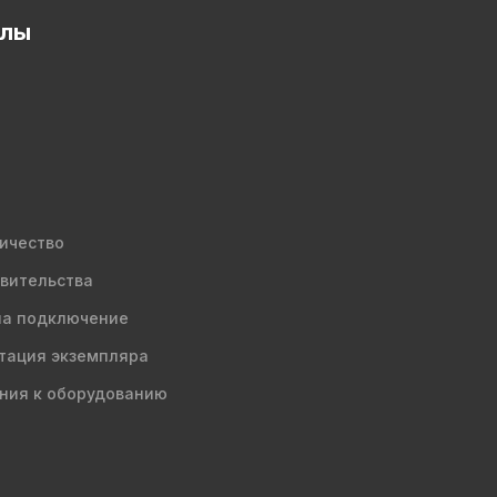
елы
ичество
вительства
на подключение
тация экземпляра
ния к оборудованию