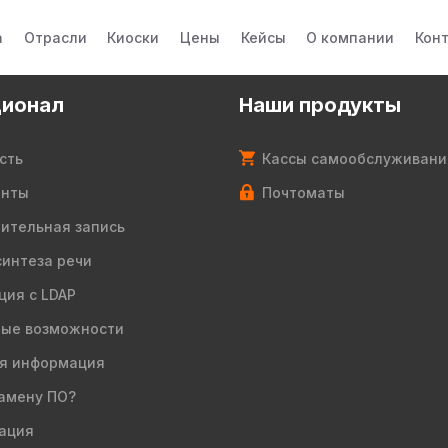
а
Отрасли
Киоски
Цены
Кейсы
О компании
Кон
ионал
Наши продукты
сть
Кассы самообслуживани
енты
Почтоматы
ительная запись
синтеза речи
ция с LDAP
ые возможности
я информация
амену ПО?
ация