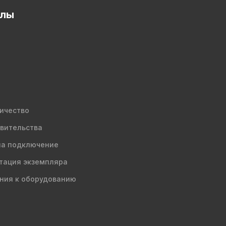
елы
ичество
вительства
на подключение
тация экземпляра
ния к оборудованию