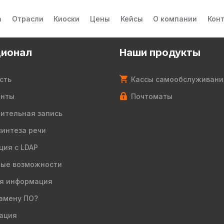
а
Отрасли
Киоски
Цены
Кейсы
О компании
Кон
ионал
Наши продукты
сть
Кассы самообслуживани
енты
Почтоматы
ительная запись
синтеза речи
ция с LDAP
ые возможности
я информация
амену ПО?
ация