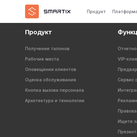
Продукт
Платформ
Продукт
Функц
Получение талонов
Отчетно
Рабочие места
VIP-кли
Оповещения клиентов
Предвар
Оценка обслуживания
Сервис 
Кнопка вызова персонала
Интегра
Архитектура и технологии
Рекламн
Правова
Ищете з
Презент