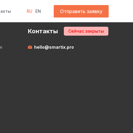
Отправить заявку
такты
RU
EN
Контакты
Сейчас закрыты
я
hello@smartix.pro