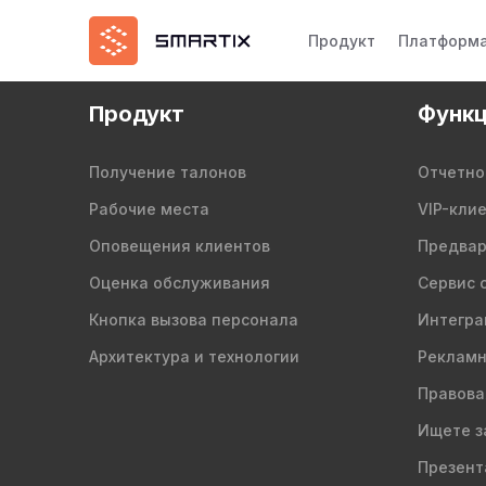
Продукт
Платформ
Продукт
Функц
Получение талонов
Отчетно
Рабочие места
VIP-кли
Оповещения клиентов
Предвар
Оценка обслуживания
Сервис 
Кнопка вызова персонала
Интегра
Архитектура и технологии
Рекламн
Правова
Ищете з
Презент