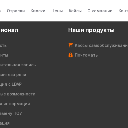
а
Отрасли
Киоски
Цены
Кейсы
О компании
Кон
ионал
Наши продукты
сть
Кассы самообслуживани
енты
Почтоматы
ительная запись
синтеза речи
ция с LDAP
ые возможности
я информация
амену ПО?
ация