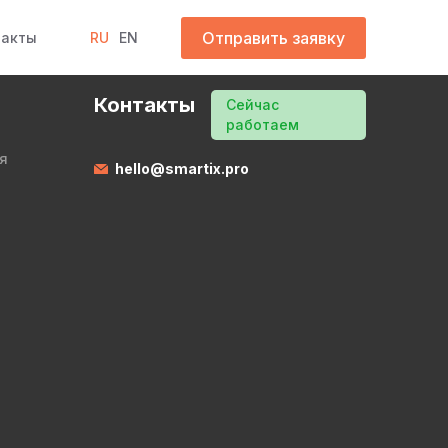
Отправить заявку
такты
RU
EN
Контакты
Сейчас
работаем
я
hello@smartix.pro