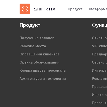
Продукт
Платформ
Продукт
Функц
Получение талонов
Отчетно
Рабочие места
VIP-кли
Оповещения клиентов
Предвар
Оценка обслуживания
Сервис 
Кнопка вызова персонала
Интегра
Архитектура и технологии
Рекламн
Правова
Ищете з
Презент