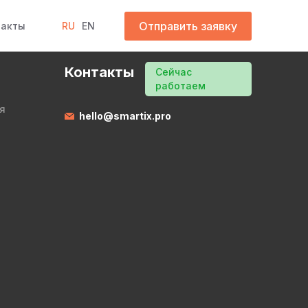
Отправить заявку
такты
RU
EN
Контакты
Сейчас
работаем
я
hello@smartix.pro