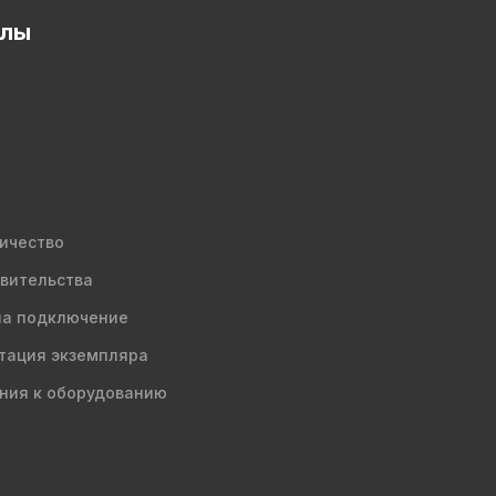
елы
ичество
вительства
на подключение
тация экземпляра
ния к оборудованию