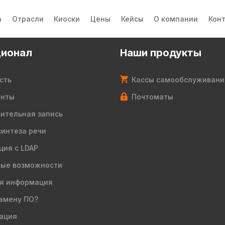
а
Отрасли
Киоски
Цены
Кейсы
О компании
Кон
ионал
Наши продукты
сть
Кассы самообслуживани
енты
Почтоматы
ительная запись
синтеза речи
ция с LDAP
ые возможности
я информация
амену ПО?
ация