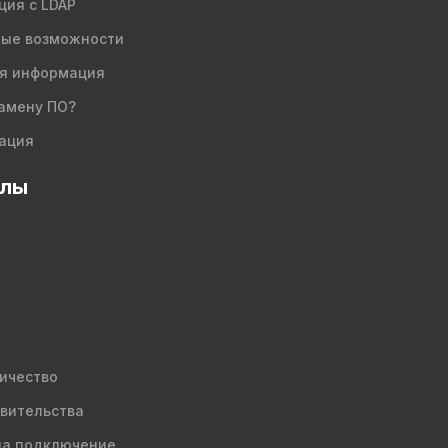
ция с LDAP
ые возможности
я информация
амену ПО?
ация
елы
ичество
вительства
на подключение