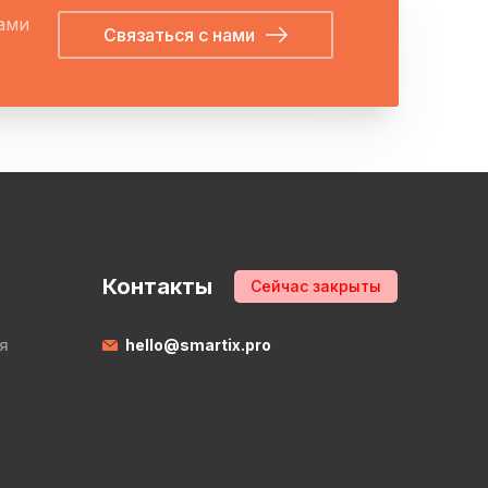
вами
Связаться с нами
Контакты
Сейчас закрыты
я
hello@smartix.pro