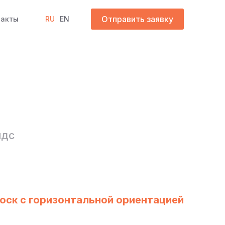
Отправить заявку
такты
RU
EN
 НДС
оск с горизонтальной ориентацией