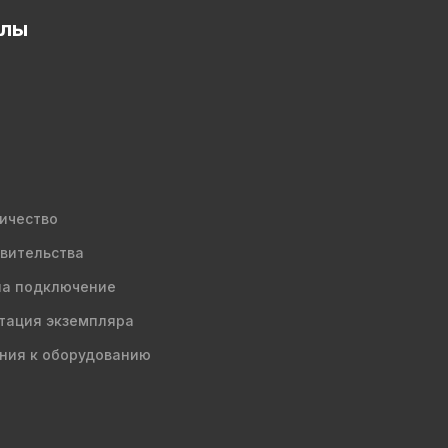
елы
ичество
вительства
на подключение
тация экземпляра
ния к оборудованию