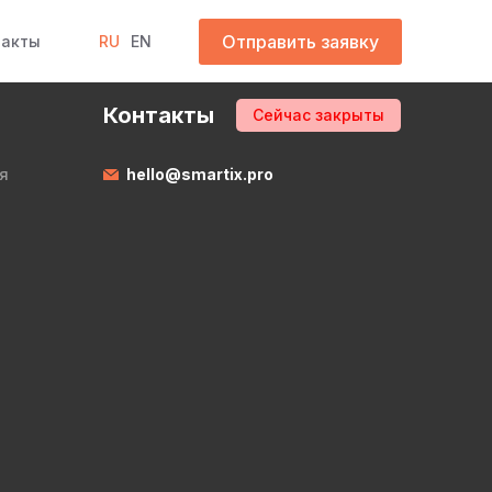
Отправить заявку
такты
RU
EN
Контакты
Сейчас закрыты
я
hello@smartix.pro