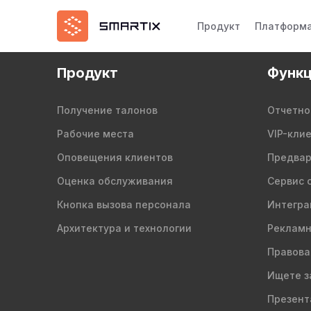
Продукт
Платформ
Продукт
Функц
Получение талонов
Отчетно
Рабочие места
VIP-кли
Оповещения клиентов
Предвар
Оценка обслуживания
Сервис 
Кнопка вызова персонала
Интегра
Архитектура и технологии
Рекламн
Правова
Ищете з
Презент