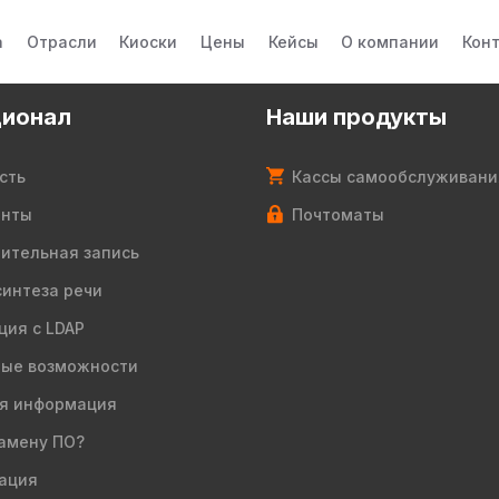
а
Отрасли
Киоски
Цены
Кейсы
О компании
Кон
ионал
Наши продукты
сть
Кассы самообслуживани
енты
Почтоматы
ительная запись
синтеза речи
ция с LDAP
ые возможности
я информация
амену ПО?
ация