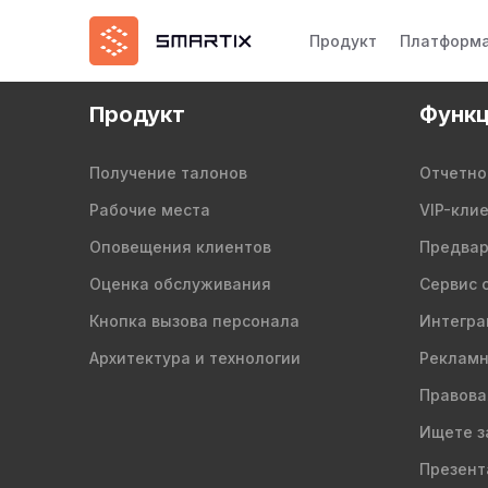
Продукт
Платформ
Продукт
Функц
Получение талонов
Отчетно
Рабочие места
VIP-кли
Оповещения клиентов
Предвар
Оценка обслуживания
Сервис 
Кнопка вызова персонала
Интегра
Архитектура и технологии
Рекламн
Правова
Ищете з
Презент