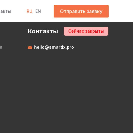
Отправить заявку
такты
RU
EN
Контакты
Сейчас закрыты
я
hello@smartix.pro