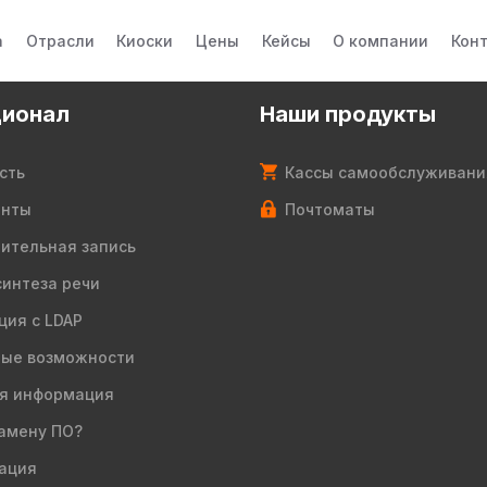
а
Отрасли
Киоски
Цены
Кейсы
О компании
Кон
ионал
Наши продукты
сть
Кассы самообслуживани
енты
Почтоматы
ительная запись
синтеза речи
ция с LDAP
ые возможности
я информация
амену ПО?
ация