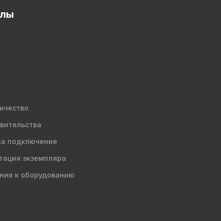
елы
ичество
вительства
на подключение
тация экземпляра
ния к оборудованию