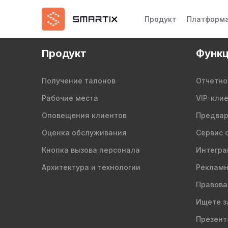
Продукт
Платформ
Продукт
Функц
Получение талонов
Отчетно
Рабочие места
VIP-кли
Оповещения клиентов
Предвар
Оценка обслуживания
Сервис 
Кнопка вызова персонала
Интегра
Архитектура и технологии
Рекламн
Правова
Ищете з
Презент