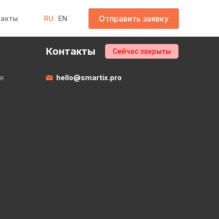
Отправить заявку
такты
RU
EN
Контакты
Сейчас закрыты
я
hello@smartix.pro