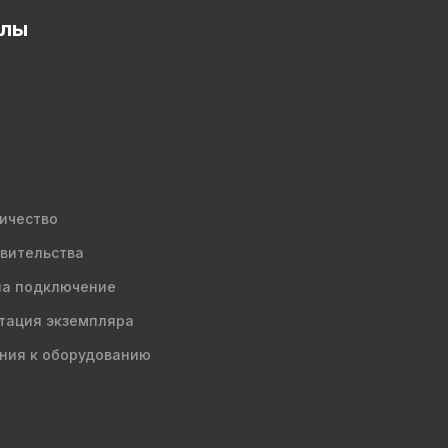
елы
ичество
вительства
на подключение
тация экземпляра
ния к оборудованию