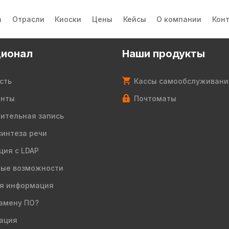
а
Отрасли
Киоски
Цены
Кейсы
О компании
Кон
ионал
Наши продукты
сть
Кассы самообслуживани
енты
Почтоматы
ительная запись
синтеза речи
ция с LDAP
ые возможности
я информация
амену ПО?
ация