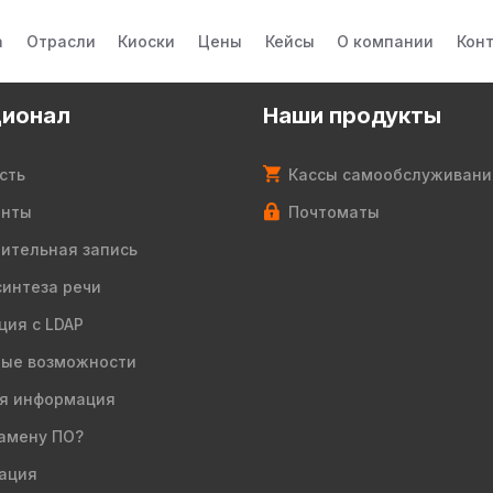
а
Отрасли
Киоски
Цены
Кейсы
О компании
Кон
ионал
Наши продукты
сть
Кассы самообслуживани
енты
Почтоматы
ительная запись
синтеза речи
ция с LDAP
ые возможности
я информация
амену ПО?
ация