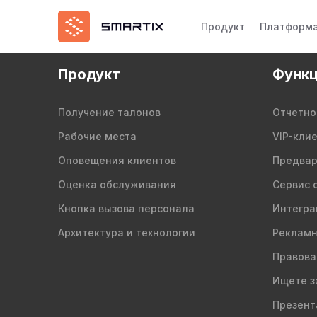
Продукт
Платформ
Продукт
Функц
Получение талонов
Отчетно
Рабочие места
VIP-кли
Оповещения клиентов
Предвар
Оценка обслуживания
Сервис 
Кнопка вызова персонала
Интегра
Архитектура и технологии
Рекламн
Правова
Ищете з
Презент