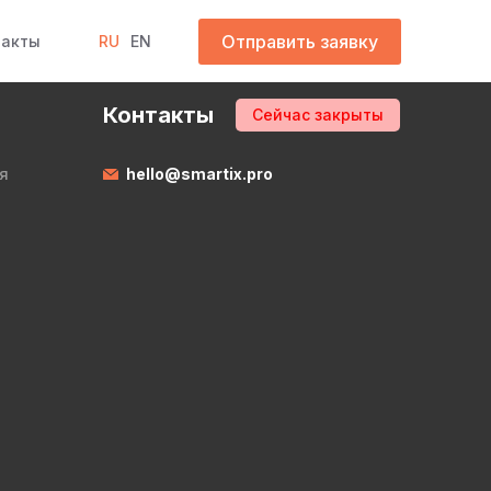
Отправить заявку
такты
RU
EN
Контакты
Сейчас закрыты
я
hello@smartix.pro