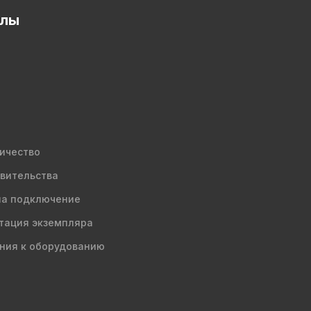
елы
ичество
вительства
на подключение
тация экземпляра
ния к оборудованию