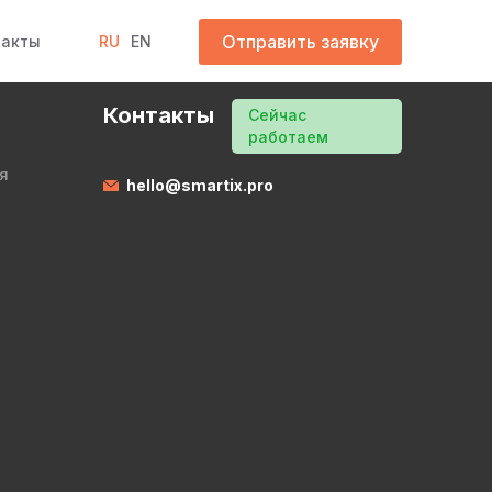
Отправить заявку
такты
RU
EN
Контакты
Сейчас
работаем
я
hello@smartix.pro