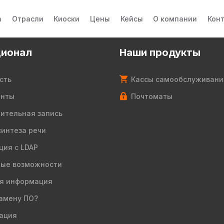
а
Отрасли
Киоски
Цены
Кейсы
О компании
Кон
ионал
Наши продукты
сть
Кассы самообслуживани
енты
Почтоматы
ительная запись
синтеза речи
ция с LDAP
ые возможности
я информация
амену ПО?
ация