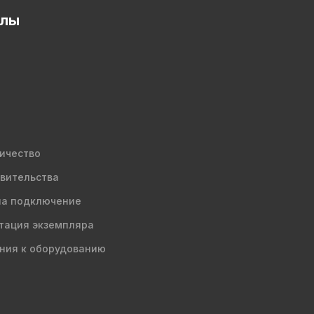
елы
ичество
вительства
на подключение
тация экземпляра
ния к оборудованию