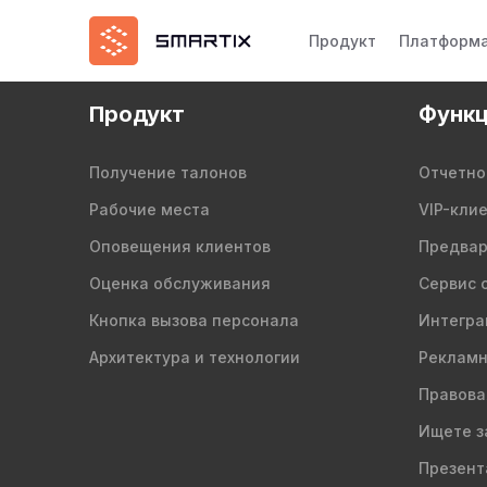
Продукт
Платформ
Продукт
Функц
Получение талонов
Отчетно
Рабочие места
VIP-кли
Оповещения клиентов
Предвар
Оценка обслуживания
Сервис 
Кнопка вызова персонала
Интегра
Архитектура и технологии
Рекламн
Правова
Ищете з
Презент